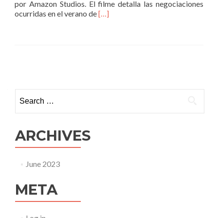
por Amazon Studios. El filme detalla las negociaciones
Read
ocurridas en el verano de
[…]
more
about
Air:
una
versión
Posts
diferente
navigation
del
famoso
Search
contrato
for:
entre
Michael
Jordan
ARCHIVES
y
Nike
June 2023
META
Log in